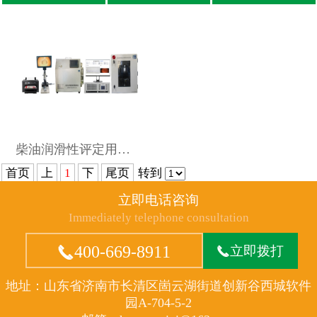
柴油润滑性评定用高频往复...
首页
上
1
下
尾页
转到
立即电话咨询
Immediately telephone consultation

400-669-8911

立即拨打
地址：山东省济南市长清区崮云湖街道创新谷西城软件
园A-704-5-2