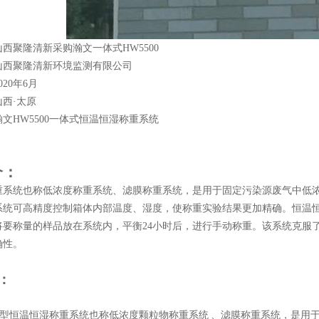
山西聚隆清新采购瀚文一体式
HW5500
山西聚隆清新环境监测有限公司
0
20
年
6
月
山西
·太原
瀚文
HW
5500
一体式恒温恒湿称重系统
介：
重系统也称低浓度称重系统、滤膜称重系统，是用于固定污染源废气中低
系统可高精度控制箱体内部温度、湿度，使称重实验结果更加精确。恒温
将要称量的样品放在系统内，平衡
24小时后，进行手动称重。该系统克服
确性。
：
型
恒温恒湿称重系统也称低浓度
颗粒物
称重系统
、滤膜称重系统，是用