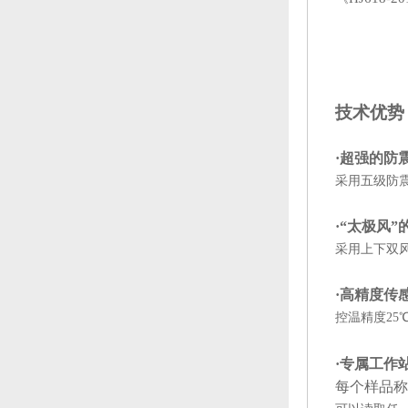
技术优势
·超强的防
采用五级防
·“太极风”
采用上下双
·高精度传
控温精度
25
·
专属工作
每个样品称