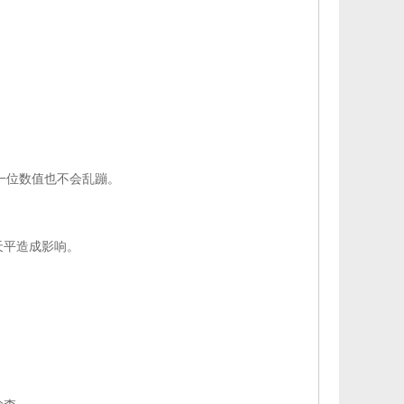
一位数
值
也不会乱蹦。
天平造成影响。