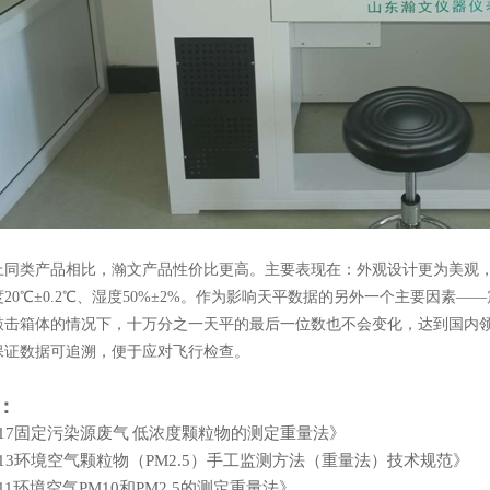
上同类产品相比，
瀚文产品
性价比更高。主要表现在：
外观设计更为美观
度
20℃±0.
2
℃、湿度50%±
2
%。作为影响天平数据的另外一个主要因素——
敲击箱体的情况下，十万分之一天平的最后一位数也不会变化，达到国内
保证数据可追溯，便于应对飞行检查。
：
-2017固定污染源废气 低浓度颗粒物的测定重量法》
-2013环境空气颗粒物（PM2.5）手工监测方法（重量法）技术规范》
2011环境空气PM10和PM2.5的测定重量法》